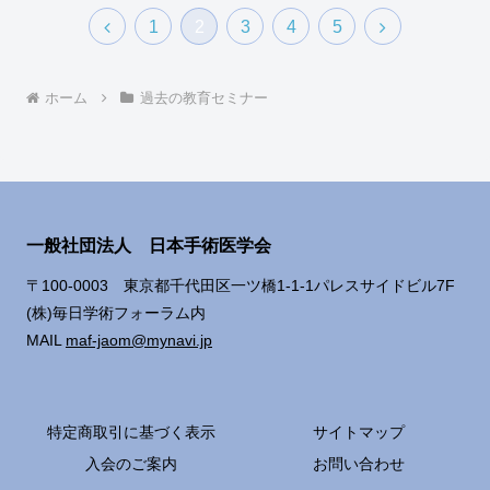
前
次
1
2
3
4
5
へ
へ
ホーム
過去の教育セミナー
一般社団法人 日本手術医学会
〒100-0003 東京都千代田区一ツ橋1-1-1パレスサイドビル7F
(株)毎日学術フォーラム内
MAIL
maf-jaom@mynavi.jp
特定商取引に基づく表示
サイトマップ
入会のご案内
お問い合わせ